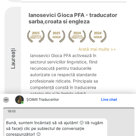
Ianosevici Gioca PFA - traducator
sarba,croata si engleza
Arată mai multe >>
Laureați
Ianosevici Gioca PFA activează în
sectorul serviciilor lingvistice, fiind
recunoscută pentru traducerile
autorizate ce respectă standarde
profesionale ridicate. Principala sa
competență constă în traducerea
actelor din și în limbile sârbă, ...
ȘOIMII Traducerilor
Live chat
9.2
18:03
Bună, suntem încântați să vă ajutăm! 🙂 Vă rugăm
Organizator Ranking
Plebiscyt
Contact
să faceți clic pe subiectul de conversație
BRIGHT SOLUTIONS BR SRL
Câștigătorii
Contact
corespunzător! 🙂
Aleea Timisul De Sus 2 Bl. A30
Lista Tuturor