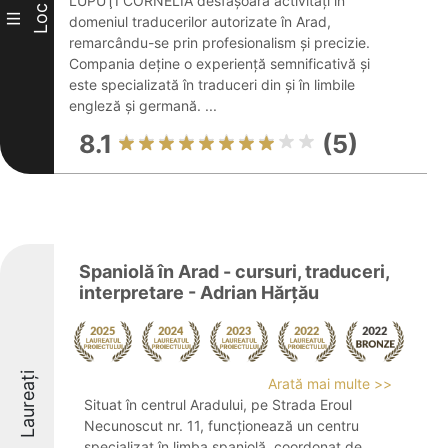
LUPUŢI CORNELIA desfășoară activități în
Loc
III
domeniul traducerilor autorizate în Arad,
remarcându-se prin profesionalism și precizie.
Compania deține o experiență semnificativă și
este specializată în traduceri din și în limbile
engleză și germană. ...
8.1
(5)
Spaniolă în Arad - cursuri, traduceri,
interpretare - Adrian Hărțău
Laureați
Arată mai multe >>
Situat în centrul Aradului, pe Strada Eroul
Necunoscut nr. 11, funcționează un centru
specializat în limba spaniolă, coordonat de