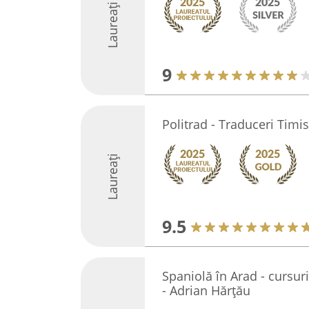
Laureați
9
Politrad - Traduceri Timi
Laureați
9.5
Spaniolă în Arad - cursuri
- Adrian Hărțău