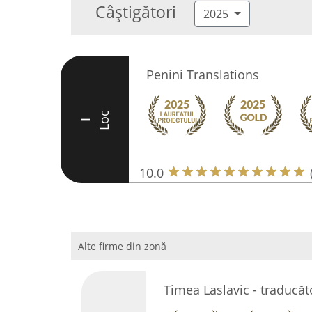
Câștigători
2025
Penini Translations
Loc
I
10.0
Alte firme din zonă
Timea Laslavic - traducă