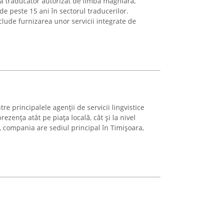
ca traducător autorizat de limba maghiară,
e peste 15 ani în sectorul traducerilor.
nclude furnizarea unor servicii integrate de
e principalele agenții de servicii lingvistice
zența atât pe piața locală, cât și la nivel
4, compania are sediul principal în Timișoara,