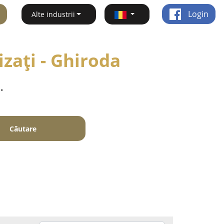
Login
Alte industrii
zați - Ghiroda
.
Căutare