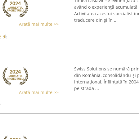
Timea Laslavic se evidențiază 
având o experiență acumulată d
Activitatea acestui specialist i
traducere din și în ...
Arată mai multe >>
Swiss Solutions se numără printr
din România, consolidându-și pre
internațional. Înființată în 200
pe strada ...
Arată mai multe >>