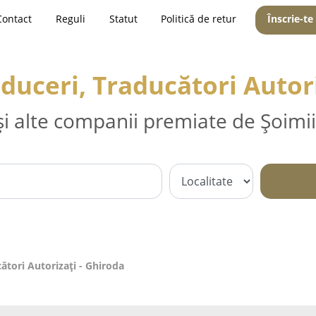
Contact
Reguli
Statut
Politică de retur
Înscrie-te
aduceri, Traducători Autori
și alte companii premiate de Șoimii
ători Autorizați - Ghiroda