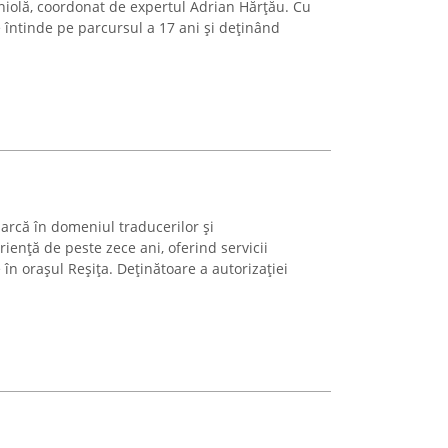
aniolă, coordonat de expertul Adrian Hărțău. Cu
 întinde pe parcursul a 17 ani și deținând
arcă în domeniul traducerilor și
riență de peste zece ani, oferind servicii
e în orașul Reșița. Deținătoare a autorizației