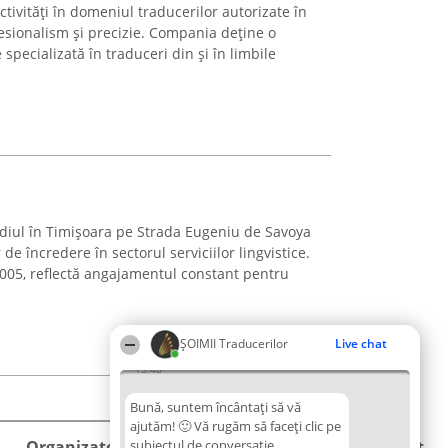
ivități în domeniul traducerilor autorizate în
sionalism și precizie. Compania deține o
 specializată în traduceri din și în limbile
iul în Timișoara pe Strada Eugeniu de Savoya
e încredere în sectorul serviciilor lingvistice.
 2005, reflectă angajamentul constant pentru
ȘOIMII Traducerilor
Live chat
15:48
Bună, suntem încântați să vă
ajutăm! 🙂 Vă rugăm să faceți clic pe
Organizator Ranking
subiectul de conversație
Plebiscyt
Contact