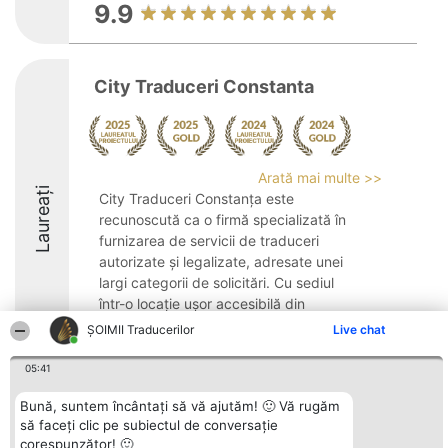
9.9
City Traduceri Constanta
Arată mai multe >>
Laureați
City Traduceri Constanța este
recunoscută ca o firmă specializată în
furnizarea de servicii de traduceri
autorizate și legalizate, adresate unei
largi categorii de solicitări. Cu sediul
într-o locație ușor accesibilă din
Constanța, compania ...
ȘOIMII Traducerilor
Live chat
9.6
05:41
Bună, suntem încântați să vă ajutăm! 🙂 Vă rugăm
să faceți clic pe subiectul de conversație
Organizator Ranking
Plebiscyt
Contact
corespunzător! 🙂
BRIGHT SOLUTIONS BR SRL
Câștigătorii
Contact