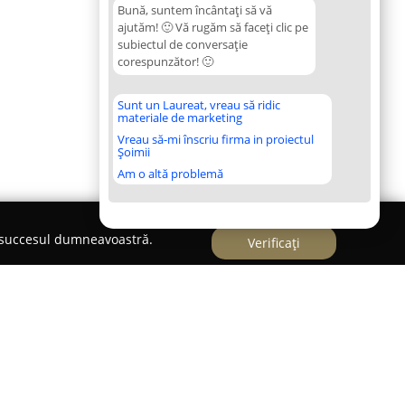
Bună, suntem încântați să vă
ajutăm! 🙂 Vă rugăm să faceți clic pe
subiectul de conversație
corespunzător! 🙂
Sunt un Laureat, vreau să ridic
materiale de marketing
Vreau să-mi înscriu firma in proiectul
Șoimii
Am o altă problemă
e succesul dumneavoastră.
Verificați