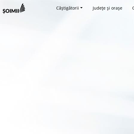
Câștigătorii
Județe și orașe