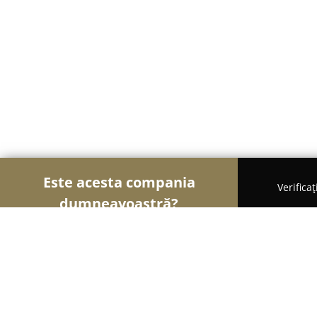
Este acesta compania
Verifica
dumneavoastră?
Șoimii Traducerilor
Birouri de Traduceri, Traduc
EuroPoliglot S.R.L.