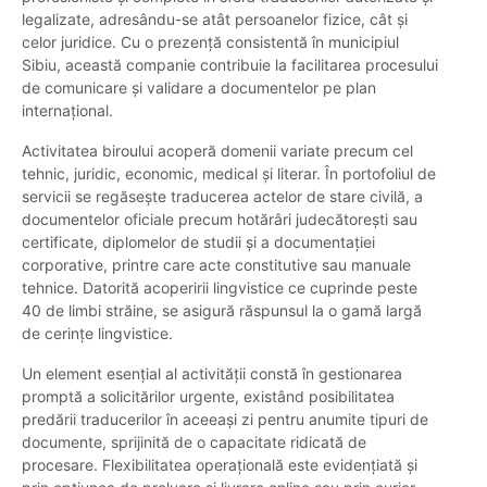
legalizate, adresându-se atât persoanelor fizice, cât și
celor juridice. Cu o prezență consistentă în municipiul
Sibiu, această companie contribuie la facilitarea procesului
de comunicare și validare a documentelor pe plan
internațional.
Activitatea biroului acoperă domenii variate precum cel
tehnic, juridic, economic, medical și literar. În portofoliul de
servicii se regăsește traducerea actelor de stare civilă, a
documentelor oficiale precum hotărâri judecătorești sau
certificate, diplomelor de studii și a documentației
corporative, printre care acte constitutive sau manuale
tehnice. Datorită acoperirii lingvistice ce cuprinde peste
40 de limbi străine, se asigură răspunsul la o gamă largă
de cerințe lingvistice.
Un element esențial al activității constă în gestionarea
promptă a solicitărilor urgente, existând posibilitatea
predării traducerilor în aceeași zi pentru anumite tipuri de
documente, sprijinită de o capacitate ridicată de
procesare. Flexibilitatea operațională este evidențiată și