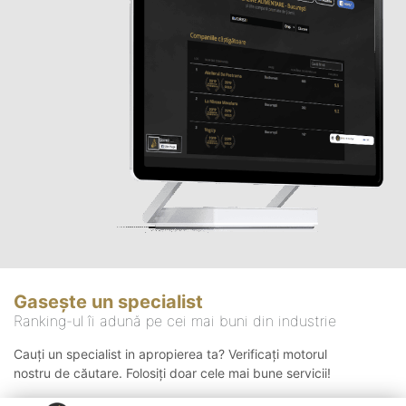
Gasește un specialist
Ranking-ul îi adună pe cei mai buni din industrie
Cauți un specialist in apropierea ta? Verificați motorul
nostru de căutare. Folosiți doar cele mai bune servicii!