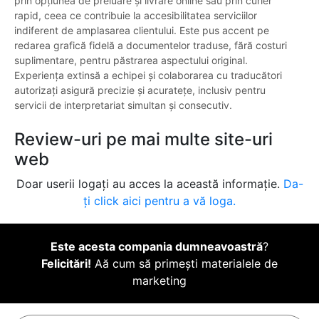
prin opțiunea de preluare și livrare online sau prin curier
rapid, ceea ce contribuie la accesibilitatea serviciilor
indiferent de amplasarea clientului. Este pus accent pe
redarea grafică fidelă a documentelor traduse, fără costuri
suplimentare, pentru păstrarea aspectului original.
Experiența extinsă a echipei și colaborarea cu traducători
autorizați asigură precizie și acuratețe, inclusiv pentru
servicii de interpretariat simultan și consecutiv.
Review-uri pe mai multe site-uri
web
Doar userii logați au acces la această informație.
Da-
ți click aici pentru a vă loga.
Este acesta compania dumneavoastră
?
Felicitări!
Aă cum să primești materialele de
marketing