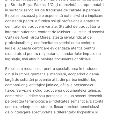
pe Strada Bolyai Farkas, 1/C, și reprezintă un reper notabil
în sectorul serviciilor de traducere de calitate superioară.
Biroul se bazează pe o experiență extensivă și o implicare
constantă pentru a furniza soluții profesionale adaptate
cerințelor de traducere variate. Statutul de traducător și
interpret autorizat, conferit de Ministerul Justiției și asociat
Curții de Apel Târgu Mureș, atestă nivelul ridicat de
profesionalism și conformitatea serviciilor cu cerințele
legale. Această certificare evidențiază atenția pentru
exactitate și pentru respectarea standardelor impuse de
legislație, mai ales în privința documentelor oficiale.
Biroul este recunoscut pentru specializarea în traduceri
din și în limbile germană și maghiară, acoperind o gamă
largă de solicitări provenite atât din partea instituțiilor,
companiilor și entităților juridice, cât și a persoanelor
fizice. Serviciile includ traducerea documentelor tehnice,
comerciale, juridice sau personale, cu un accent deosebit
pe precizia terminologică și fidelitatea semantică. Datorită
unei experiențe consistente, fiecare proiect beneficiază
de o înțelegere aprofundată a diferențelor lingvistice și