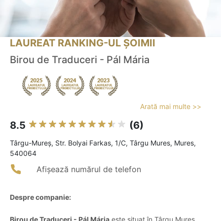
LAUREAT RANKING-UL ȘOIMII
Birou de Traduceri - Pál Mária
Arată mai multe >>
8.5
(6)
Târgu-Mureş, Str. Bolyai Farkas, 1/C, Târgu Mures, Mures,
540064
Afișează numărul de telefon
Despre companie:
Birou de Traduceri - Pál Mária
este situat în Târgu Mureș,