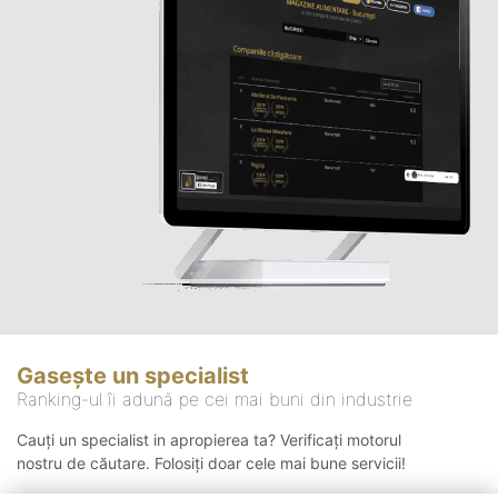
Gasește un specialist
Ranking-ul îi adună pe cei mai buni din industrie
Cauți un specialist in apropierea ta? Verificați motorul
nostru de căutare. Folosiți doar cele mai bune servicii!