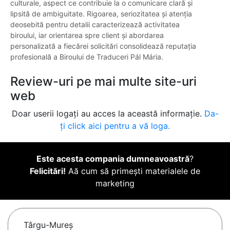
culturale, aspect ce contribuie la o comunicare clară și
lipsită de ambiguitate. Rigoarea, seriozitatea și atenția
deosebită pentru detalii caracterizează activitatea
biroului, iar orientarea spre client și abordarea
personalizată a fiecărei solicitări consolidează reputația
profesională a Biroului de Traduceri Pál Mária.
Review-uri pe mai multe site-uri
web
Doar userii logați au acces la această informație.
Da-
ți click aici pentru a vă loga.
Este acesta compania dumneavoastră
?
Felicitări!
Aă cum să primești materialele de
marketing
Târgu-Mureş