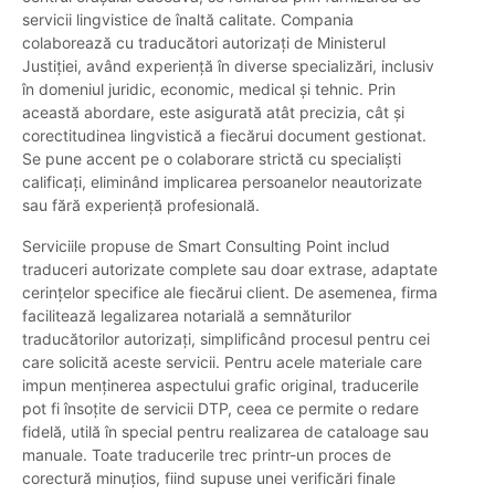
servicii lingvistice de înaltă calitate. Compania
colaborează cu traducători autorizați de Ministerul
Justiției, având experiență în diverse specializări, inclusiv
în domeniul juridic, economic, medical și tehnic. Prin
această abordare, este asigurată atât precizia, cât și
corectitudinea lingvistică a fiecărui document gestionat.
Se pune accent pe o colaborare strictă cu specialiști
calificați, eliminând implicarea persoanelor neautorizate
sau fără experiență profesională.
Serviciile propuse de Smart Consulting Point includ
traduceri autorizate complete sau doar extrase, adaptate
cerințelor specifice ale fiecărui client. De asemenea, firma
facilitează legalizarea notarială a semnăturilor
traducătorilor autorizați, simplificând procesul pentru cei
care solicită aceste servicii. Pentru acele materiale care
impun menținerea aspectului grafic original, traducerile
pot fi însoțite de servicii DTP, ceea ce permite o redare
fidelă, utilă în special pentru realizarea de cataloage sau
manuale. Toate traducerile trec printr-un proces de
corectură minuțios, fiind supuse unei verificări finale