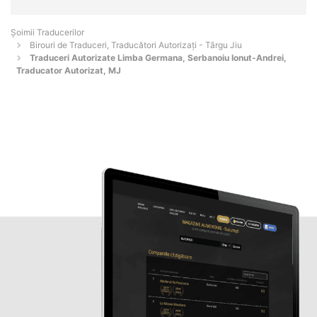
Șoimii Traducerilor
Birouri de Traduceri, Traducători Autorizați - Târgu Jiu
Traduceri Autorizate Limba Germana, Serbanoiu Ionut-Andrei,
Traducator Autorizat, MJ