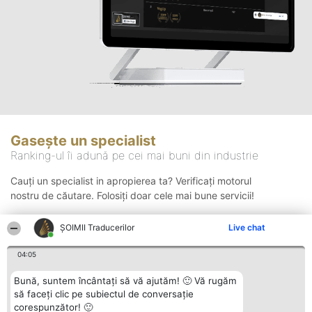
Gasește un specialist
Ranking-ul îi adună pe cei mai buni din industrie
Cauți un specialist in apropierea ta? Verificați motorul
nostru de căutare. Folosiți doar cele mai bune servicii!
ȘOIMII Traducerilor
Live chat
Căutare
04:05
Bună, suntem încântați să vă ajutăm! 🙂 Vă rugăm
să faceți clic pe subiectul de conversație
corespunzător! 🙂