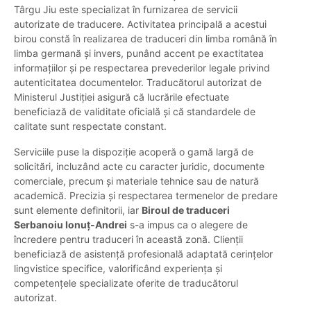
Târgu Jiu este specializat în furnizarea de servicii
autorizate de traducere. Activitatea principală a acestui
birou constă în realizarea de traduceri din limba română în
limba germană și invers, punând accent pe exactitatea
informațiilor și pe respectarea prevederilor legale privind
autenticitatea documentelor. Traducătorul autorizat de
Ministerul Justiției asigură că lucrările efectuate
beneficiază de validitate oficială și că standardele de
calitate sunt respectate constant.
Serviciile puse la dispoziție acoperă o gamă largă de
solicitări, incluzând acte cu caracter juridic, documente
comerciale, precum și materiale tehnice sau de natură
academică. Precizia și respectarea termenelor de predare
sunt elemente definitorii, iar
Biroul de traduceri
Serbanoiu Ionuț-Andrei
s-a impus ca o alegere de
încredere pentru traduceri în această zonă. Clienții
beneficiază de asistență profesională adaptată cerințelor
lingvistice specifice, valorificând experiența și
competențele specializate oferite de traducătorul
autorizat.