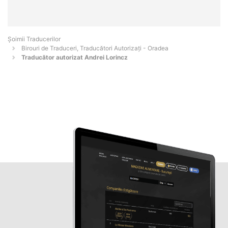
Șoimii Traducerilor
Birouri de Traduceri, Traducători Autorizați - Oradea
Traducător autorizat Andrei Lorincz