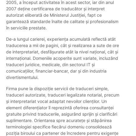
2005, a început activitatea în acest sector, iar din anul
2007 deține certificarea de traducător și interpret
autorizat eliberată de Ministerul Justiției, fapt ce
garantează standarde înalte de calitate și profesionalism
în serviciile prestate.
De-a lungul carierei, experiența acumulată reflectă atât
traducerea a mii de pagini, cât și realizarea a sute de ore
de interpretariat, desfășurate atât la nivel național, cât și
internațional. Domeniile acoperite sunt variate, incluzând
traduceri juridice, medicale, din sectorul IT și
comunicațiilor, financiar-bancar, dar și din industria
divertismentului.
Firma pune la dispoziție servicii de traduceri simple,
traduceri autorizate, traduceri legalizate notarial, precum
și interpretariat vocal adaptat nevoilor clienților. Un
element diferențiator îl reprezintă oferirea consultanței
gratuite privind traducerile, asigurând sprijin și clarificări
suplimentare. Orientarea spre acuratețe și stăpânirea
terminologiei specifice fiecărui domeniu consolidează
poziția biroului ca partener de încredere pentru exigențe