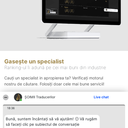
Gasește un specialist
Ranking-ul îi adună pe cei mai buni din industrie
Cauți un specialist in apropierea ta? Verificați motorul
nostru de căutare. Folosiți doar cele mai bune servicii!
ȘOIMII Traducerilor
Live chat
Căutare
18:36
Bună, suntem încântați să vă ajutăm! 🙂 Vă rugăm
să faceți clic pe subiectul de conversație