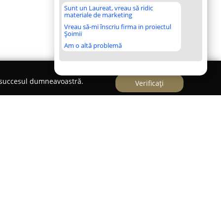
Sunt un Laureat, vreau să ridic
materiale de marketing
Vreau să-mi înscriu firma in proiectul
Șoimii
Am o altă problemă
e succesul dumneavoastră.
Verificați
rnizor de servicii profesionale de traduceri,
d. Iuliu Maniu, nr.19F, sector 6. Compania se
ame extinse de soluții lingvistice, ajustate după
rintre principalele prestații se regăsesc