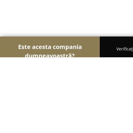
Este acesta compania
Verifica
dumneavoastră?
Șoimii Traducerilor
Birouri de Traduceri, Traduc
Olma Traduceri