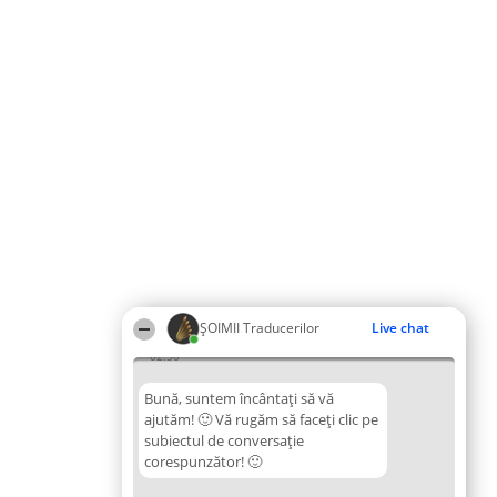
ȘOIMII Traducerilor
Live chat
02:50
Bună, suntem încântați să vă
ajutăm! 🙂 Vă rugăm să faceți clic pe
subiectul de conversație
corespunzător! 🙂