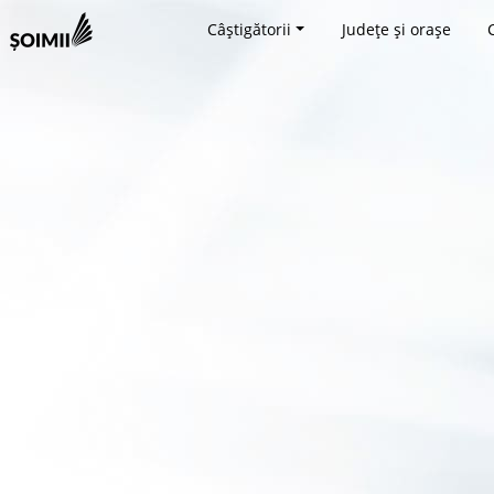
Câștigătorii
Județe și orașe