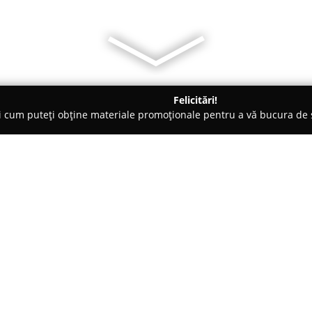
Felicitări!
ți cum puteți obține materiale promoționale pentru a vă bucura d
ători Autorizați - Bucureşti
Olma Traduceri
Despre companie:
Olma Traduceri
activează ca fu
având sediul în București, pe B
concentrează pe livrarea unei g
nevoile variate ale clienților. P
Arată mai multe >>