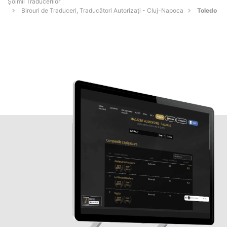
Șoimii Traducerilor
Birouri de Traduceri, Traducători Autorizați - Cluj-Napoca
Toledo