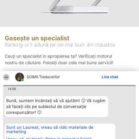
Gasește un specialist
Ranking-ul îi adună pe cei mai buni din industrie
Cauți un specialist in apropierea ta? Verificați motorul
nostru de căutare. Folosiți doar cele mai bune servicii!
ȘOIMII Traducerilor
Live chat
Căutare
14:58
Bună, suntem încântați să vă ajutăm! 🙂 Vă rugăm
să faceți clic pe subiectul de conversație
corespunzător! 🙂
Sunt un Laureat, vreau să ridic materiale de
Organizator Ranking
Plebiscyt
Contact
marketing
BRIGHT SOLUTIONS BR SRL
Câștigătorii
Contact
Aleea Timisul De Sus 2 Bl. A30
Lista Tuturor