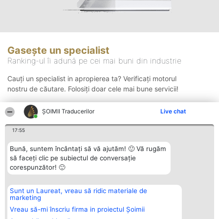
Gasește un specialist
Ranking-ul îi adună pe cei mai buni din industrie
Cauți un specialist in apropierea ta? Verificați motorul
nostru de căutare. Folosiți doar cele mai bune servicii!
ȘOIMII Traducerilor
Live chat
Căutare
17:55
Bună, suntem încântați să vă ajutăm! 🙂 Vă rugăm
să faceți clic pe subiectul de conversație
corespunzător! 🙂
Sunt un Laureat, vreau să ridic materiale de
Organizator Ranking
Plebiscyt
Contact
marketing
BRIGHT SOLUTIONS BR SRL
Câștigătorii
Contact
Aleea Timisul De Sus 2 Bl. A30
Lista Tuturor
Vreau să-mi înscriu firma in proiectul Șoimii
Sc. A Et. 4 Ap. 13 Cod 061952
Laureaților