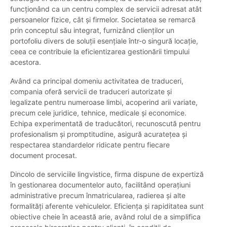
funcționând ca un centru complex de servicii adresat atât
persoanelor fizice, cât și firmelor. Societatea se remarcă
prin conceptul său integrat, furnizând clienților un
portofoliu divers de soluții esențiale într-o singură locație,
ceea ce contribuie la eficientizarea gestionării timpului
acestora.
Având ca principal domeniu activitatea de traduceri,
compania oferă servicii de traduceri autorizate și
legalizate pentru numeroase limbi, acoperind arii variate,
precum cele juridice, tehnice, medicale și economice.
Echipa experimentată de traducători, recunoscută pentru
profesionalism și promptitudine, asigură acuratețea și
respectarea standardelor ridicate pentru fiecare
document procesat.
Dincolo de serviciile lingvistice, firma dispune de expertiză
în gestionarea documentelor auto, facilitând operațiuni
administrative precum înmatricularea, radierea și alte
formalități aferente vehiculelor. Eficiența și rapiditatea sunt
obiective cheie în această arie, având rolul de a simplifica