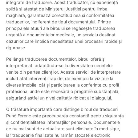
integrate de traducere. Acest traducător, cu experiență
solidă și atestat de Ministerul Justiției pentru limba
maghiară, garantează corectitudinea și conformitatea
traducerilor, indiferent de tipul documentului. Printre
principalele atuuri ale biroului se regăsește traducerea
urgentă a documentelor medicale, un serviciu destinat
cazurilor care implică necesitatea unei procesări rapide și
riguroase.
Pe lângă traducerea documentelor, biroul oferă și
interpretariat, adaptându-se la diversitatea cerințelor
venite din partea clienților. Aceste servicii de interpretare
includ atât intervenții rapide, de exemplu la vizitele la
diverse imobile, cât și participarea la conferințe cu profil
profesional unde este necesară o pregătire substanțială,
asigurând astfel un nivel calitativ ridicat al dialogului.
O trăsătură importantă care distinge biroul de traduceri
Puhó Ferenc este preocuparea constantă pentru siguranța
și confidențialitatea informațiilor personale. Documentele
ce nu mai sunt de actualitate sunt eliminate în mod sigur,
iar traducerile finalizate nu rămân stocate electronic