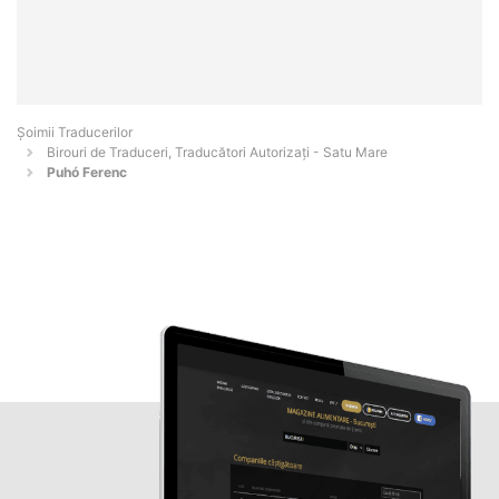
Șoimii Traducerilor
Birouri de Traduceri, Traducători Autorizați - Satu Mare
Puhó Ferenc