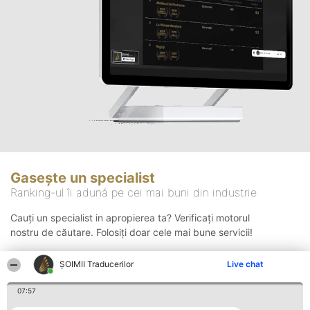
Gasește un specialist
Ranking-ul îi adună pe cei mai buni din industrie
Cauți un specialist in apropierea ta? Verificați motorul
nostru de căutare. Folosiți doar cele mai bune servicii!
ȘOIMII Traducerilor
Live chat
Căutare
07:57