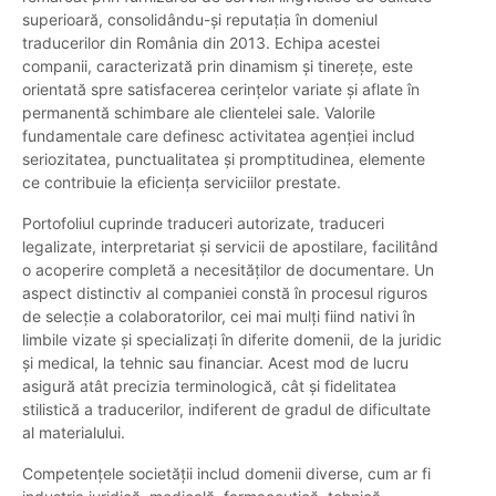
superioară, consolidându-și reputația în domeniul
traducerilor din România din 2013. Echipa acestei
companii, caracterizată prin dinamism și tinerețe, este
orientată spre satisfacerea cerințelor variate și aflate în
permanentă schimbare ale clientelei sale. Valorile
fundamentale care definesc activitatea agenției includ
seriozitatea, punctualitatea și promptitudinea, elemente
ce contribuie la eficiența serviciilor prestate.
Portofoliul cuprinde traduceri autorizate, traduceri
legalizate, interpretariat și servicii de apostilare, facilitând
o acoperire completă a necesităților de documentare. Un
aspect distinctiv al companiei constă în procesul riguros
de selecție a colaboratorilor, cei mai mulți fiind nativi în
limbile vizate și specializați în diferite domenii, de la juridic
și medical, la tehnic sau financiar. Acest mod de lucru
asigură atât precizia terminologică, cât și fidelitatea
stilistică a traducerilor, indiferent de gradul de dificultate
al materialului.
Competențele societății includ domenii diverse, cum ar fi