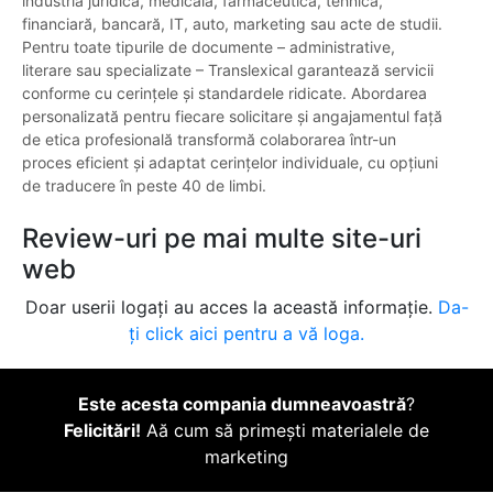
industria juridică, medicală, farmaceutică, tehnică,
financiară, bancară, IT, auto, marketing sau acte de studii.
Pentru toate tipurile de documente – administrative,
literare sau specializate – Translexical garantează servicii
conforme cu cerințele și standardele ridicate. Abordarea
personalizată pentru fiecare solicitare și angajamentul față
de etica profesională transformă colaborarea într-un
proces eficient și adaptat cerințelor individuale, cu opțiuni
de traducere în peste 40 de limbi.
Review-uri pe mai multe site-uri
web
Doar userii logați au acces la această informație.
Da-
ți click aici pentru a vă loga.
Este acesta compania dumneavoastră
?
Felicitări!
Aă cum să primești materialele de
marketing