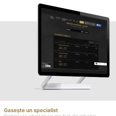
Gasește un specialist
Ranking-ul îi adună pe cei mai buni din industrie