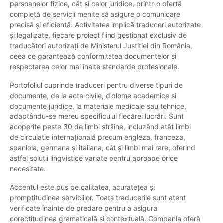
persoanelor fizice, cât și celor juridice, printr-o ofertă
completă de servicii menite să asigure o comunicare
precisă și eficientă. Activitatea implică traduceri autorizate
și legalizate, fiecare proiect fiind gestionat exclusiv de
traducători autorizați de Ministerul Justiției din România,
ceea ce garantează conformitatea documentelor și
respectarea celor mai înalte standarde profesionale.
Portofoliul cuprinde traduceri pentru diverse tipuri de
documente, de la acte civile, diplome academice și
documente juridice, la materiale medicale sau tehnice,
adaptându-se mereu specificului fiecărei lucrări. Sunt
acoperite peste 30 de limbi străine, incluzând atât limbi
de circulație internațională precum engleza, franceza,
spaniola, germana și italiana, cât și limbi mai rare, oferind
astfel soluții lingvistice variate pentru aproape orice
necesitate.
Accentul este pus pe calitatea, acuratețea și
promptitudinea serviciilor. Toate traducerile sunt atent
verificate înainte de predare pentru a asigura
corectitudinea gramaticală și contextuală. Compania oferă