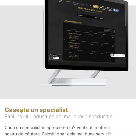
Gasește un specialist
Ranking-ul îi adună pe cei mai buni din industrie
Cauți un specialist in apropierea ta? Verificați motorul
nostru de căutare. Folosiți doar cele mai bune servicii!