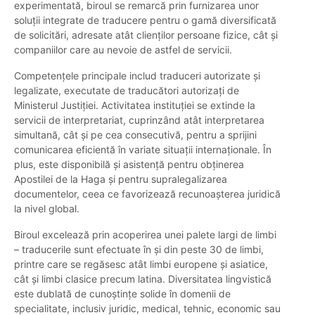
experimentată, biroul se remarcă prin furnizarea unor
soluții integrate de traducere pentru o gamă diversificată
de solicitări, adresate atât clienților persoane fizice, cât și
companiilor care au nevoie de astfel de servicii.
Competențele principale includ traduceri autorizate și
legalizate, executate de traducători autorizați de
Ministerul Justiției. Activitatea instituției se extinde la
servicii de interpretariat, cuprinzând atât interpretarea
simultană, cât și pe cea consecutivă, pentru a sprijini
comunicarea eficientă în variate situații internaționale. În
plus, este disponibilă și asistență pentru obținerea
Apostilei de la Haga și pentru supralegalizarea
documentelor, ceea ce favorizează recunoașterea juridică
la nivel global.
Biroul excelează prin acoperirea unei palete largi de limbi
– traducerile sunt efectuate în și din peste 30 de limbi,
printre care se regăsesc atât limbi europene şi asiatice,
cât şi limbi clasice precum latina. Diversitatea lingvistică
este dublată de cunoștințe solide în domenii de
specialitate, inclusiv juridic, medical, tehnic, economic sau