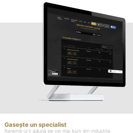
Gasește un specialist
Ranking-ul îi adună pe cei mai buni din industrie