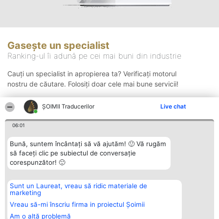
Gasește un specialist
Ranking-ul îi adună pe cei mai buni din industrie
Cauți un specialist in apropierea ta? Verificați motorul
nostru de căutare. Folosiți doar cele mai bune servicii!
ȘOIMII Traducerilor
Live chat
Căutare
06:01
Bună, suntem încântați să vă ajutăm! 🙂 Vă rugăm
să faceți clic pe subiectul de conversație
corespunzător! 🙂
Sunt un Laureat, vreau să ridic materiale de
Organizator Ranking
Plebiscyt
Contact
marketing
BRIGHT SOLUTIONS BR SRL
Câștigătorii
Contact
Aleea Timisul De Sus 2 Bl. A30
Lista Tuturor
Vreau să-mi înscriu firma in proiectul Șoimii
Sc. A Et. 4 Ap. 13 Cod 061952
Laureaților
Am o altă problemă
București
Reguli