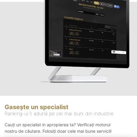
Gasește un specialist
Ranking-ul îi adună pe cei mai buni din industrie
Cauți un specialist in apropierea ta? Verificați motorul
nostru de căutare. Folosiți doar cele mai bune servicii!