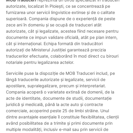
autorizate, localizat în Ploiești, ce se concentrează pe
furnizarea unor servicii lingvistice extinse și de o calitate
superioară. Compania dispune de o experiență de peste
zece ani în domeniu și se ocupă de traduceri atât
autorizate, cât și legalizate, acestea fiind necesare pentru
documente ce impun validare oficială, atât pe plan intern,
cât și internațional. Echipa formată din traducători
autorizați de Ministerul Justiției garantează precizia
traducerilor efectuate, colaborând în mod direct cu birouri
notariale pentru legalizarea actelor.
Serviciile puse la dispoziție de MOB Traduceri includ, pe
lângă traducerile autorizate și legalizate, servicii de
apostilare, supralegalizare, precum și interpretariat.
Compania acoperă o varietate extinsă de domenii, de la
acte de identitate, documente de studii, documentație
juridică și medicală, până la acte auto și contracte
comerciale, acoperind peste 25 de limbi străine. Unul
dintre avantajele esențiale îl constituie flexibilitatea, clienții
având posibilitatea de a trimite și primi documente prin
multiple modalități, inclusiv e-mail sau prin servicii de