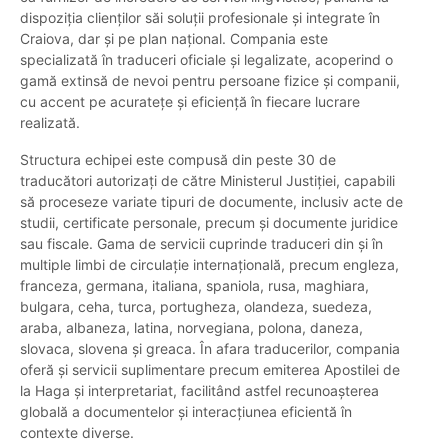
dispoziția clienților săi soluții profesionale și integrate în
Craiova, dar și pe plan național. Compania este
specializată în traduceri oficiale și legalizate, acoperind o
gamă extinsă de nevoi pentru persoane fizice și companii,
cu accent pe acuratețe și eficiență în fiecare lucrare
realizată.
Structura echipei este compusă din peste 30 de
traducători autorizați de către Ministerul Justiției, capabili
să proceseze variate tipuri de documente, inclusiv acte de
studii, certificate personale, precum și documente juridice
sau fiscale. Gama de servicii cuprinde traduceri din și în
multiple limbi de circulație internațională, precum engleza,
franceza, germana, italiana, spaniola, rusa, maghiara,
bulgara, ceha, turca, portugheza, olandeza, suedeza,
araba, albaneza, latina, norvegiana, polona, daneza,
slovaca, slovena și greaca. În afara traducerilor, compania
oferă și servicii suplimentare precum emiterea Apostilei de
la Haga și interpretariat, facilitând astfel recunoașterea
globală a documentelor și interacțiunea eficientă în
contexte diverse.