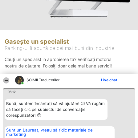
Gasește un specialist
Ranking-ul îi adună pe cei mai buni din industrie
Cauți un specialist in apropierea ta? Verificați motorul
nostru de căutare. Folosiți doar cele mai bune servicii!
ȘOIMII Traducerilor
Live chat
Căutare
06:12
Bună, suntem încântați să vă ajutăm! 🙂 Vă rugăm
să faceți clic pe subiectul de conversație
corespunzător! 🙂
Sunt un Laureat, vreau să ridic materiale de
Organizator Ranking
Plebiscyt
Contact
marketing
BRIGHT SOLUTIONS BR SRL
Câștigătorii
Contact