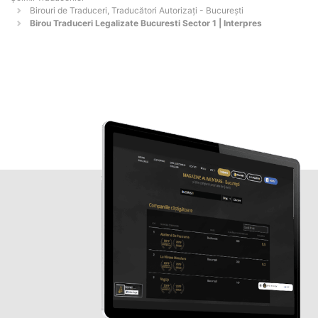
Birouri de Traduceri, Traducători Autorizați - Bucureşti
Birou Traduceri Legalizate Bucuresti Sector 1 | Interpres