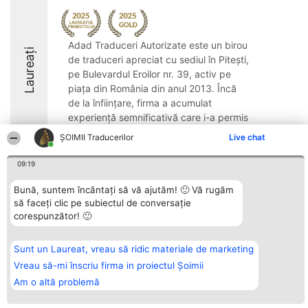
Adad Traduceri Autorizate este un birou
Laureați
de traduceri apreciat cu sediul în Pitești,
pe Bulevardul Eroilor nr. 39, activ pe
piața din România din anul 2013. Încă
de la înființare, firma a acumulat
experiență semnificativă care i-a permis
să ...
ȘOIMII Traducerilor
Live chat
9.8
09:19
Bună, suntem încântați să vă ajutăm! 🙂 Vă rugăm
să faceți clic pe subiectul de conversație
Organizator Ranking
Plebiscyt
Contact
corespunzător! 🙂
BRIGHT SOLUTIONS BR SRL
Câștigătorii
Contact
Aleea Timisul De Sus 2 Bl. A30
Lista Tuturor
Sc. A Et. 4 Ap. 13 Cod 061952
Laureaților
București
Reguli
Sunt un Laureat, vreau să ridic materiale de marketing
CUI 36737675
Statut
Vreau să-mi înscriu firma in proiectul Șoimii
tel: +40 770 990 492
Politica de
confidențialitate
Am o altă problemă