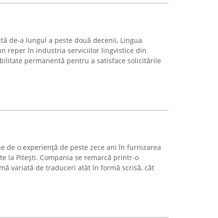
ită de-a lungul a peste două decenii, Lingua
n reper în industria serviciilor lingvistice din
itate permanentă pentru a satisface solicitările
e de o experiență de peste zece ani în furnizarea
zate la Pitești. Compania se remarcă printr-o
ă variată de traduceri atât în formă scrisă, cât