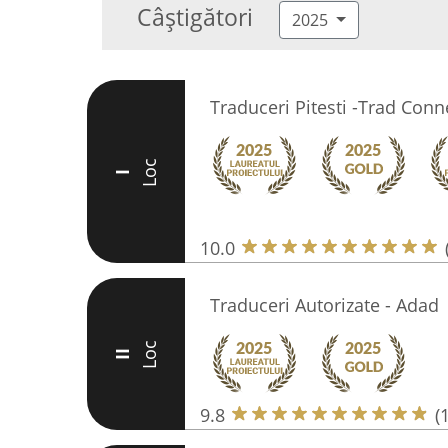
Câștigători
2025
Traduceri Pitesti -Trad Conn
Loc
I
10.0
Traduceri Autorizate - Adad
Loc
II
9.8
(