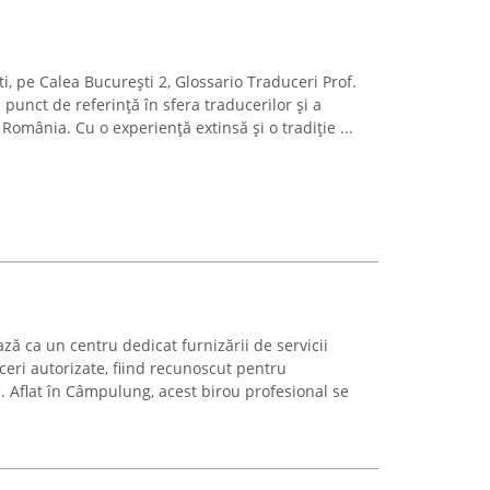
ști, pe Calea București 2, Glossario Traduceri Prof.
punct de referință în sfera traducerilor și a
 România. Cu o experiență extinsă și o tradiție ...
ză ca un centru dedicat furnizării de servicii
uceri autorizate, fiind recunoscut pentru
e. Aflat în Câmpulung, acest birou profesional se