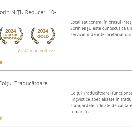
Sorin NIȚU Reduceri 10-
Localizat central în orașul Pite
Sorin NIȚU este cunoscut ca un 
serviciilor de interpretariat din
Arată mai multe >>
olțul Traducătoarei
Colțul Traducătoarei funcționea
lingvistice specializate în trad
standardele ridicate de calitat
remarcă ...