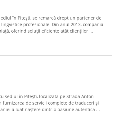
ediul în Pitești, se remarcă drept un partener de
r lingvistice profesionale. Din anul 2013, compania
ță, oferind soluții eficiente atât clienților ...
u sediul în Pitești, localizată pe Strada Anton
n furnizarea de servicii complete de traduceri și
aniei a luat naștere dintr-o pasiune autentică ...