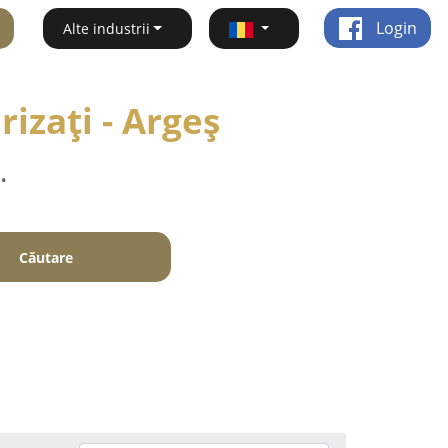
Login
Alte industrii
izați - Argeş
.
Căutare