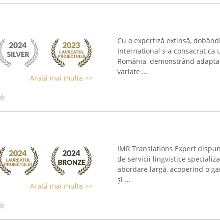
Cu o expertiză extinsă, dobând
International s-a consacrat ca u
România, demonstrând adaptabil
variate ...
Arată mai multe >>
IMR Translations Expert dispun
de servicii lingvistice speciali
abordare largă, acoperind o gam
și ...
Arată mai multe >>