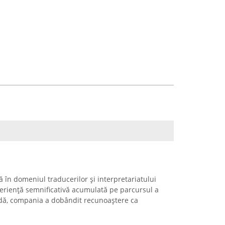
 în domeniul traducerilor și interpretariatului
xperiență semnificativă acumulată pe parcursul a
adă, compania a dobândit recunoaștere ca