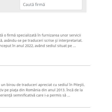
 o firmă specializată în furnizarea unor servicii
ră, axându-se pe traduceri scrise și interpretariat.
nceput în anul 2022, având sediul situat pe ...
un birou de traduceri apreciat cu sediul în Pitești,
ctiv pe piața din România din anul 2013. Încă de la
eriență semnificativă care i-a permis să ...