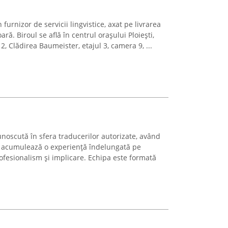
furnizor de servicii lingvistice, axat pe livrarea
ră. Biroul se află în centrul orașului Ploiești,
, Clădirea Baumeister, etajul 3, camera 9, ...
noscută în sfera traducerilor autorizate, având
a acumulează o experiență îndelungată pe
rofesionalism și implicare. Echipa este formată