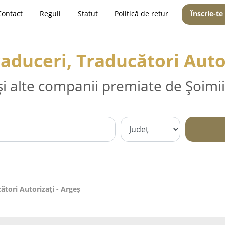
Contact
Reguli
Statut
Politică de retur
Înscrie-te
raduceri, Traducători Autor
și alte companii premiate de Șoimii
ători Autorizați - Argeş